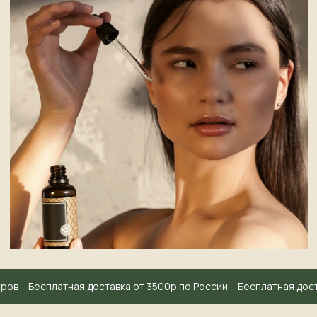
Меню
График работы:
пн-сб: с 10.00 до 20.00
Каталог
вс: с 10.00 до 18.00
Акции
Контакты
Доставка
О нас
ров
Бесплатная доставка от 3500р по России
Бесплатная доста
Мероприятия
raznotravie43@yandex.ru
Отзывы