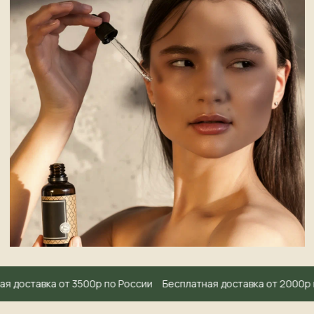
Меню
График работы:
пн-сб: с 10.00 до 20.00
Каталог
вс: с 10.00 до 18.00
Акции
Контакты
Доставка
О нас
я доставка от 3500р по России
Бесплатная доставка от 2000р в
Мероприятия
raznotravie43@yandex.ru
Отзывы