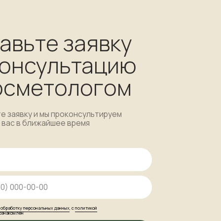
 заявку
льтацию
тологом
 проконсультируем
шее время
х данных
, с
политикой
вить