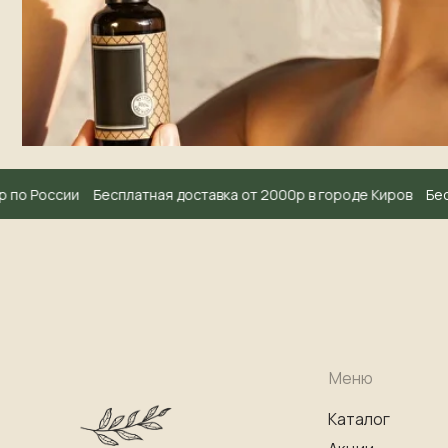
по России
Бесплатная доставка от 2000р в городе Киров
Беспл
Меню
Каталог
Мер
Акции
Отз
Доставка
Адр
О нас
Час
ИП Микутавичене Анна Валерьевна
ИНН 432 800 755 438
Огрнип 318 435 000 021 115
Юридический адрес: 610 007. Кировская обл,
г Киров, ул Профсоюзная 78-104