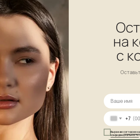
Оставьте
на консу
с косме
Оставьте заявку и мы
вас в ближай
+7
Выражаю
согласие на обработку персональны
конфиденциальности
ознакомлен
Отпра