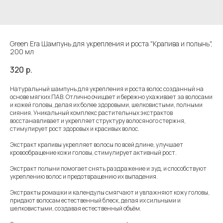
Green Era Шампунь для укрепления и роста "Крапива и полынь",
200 мл
320
р.
Натуральный шампунь для укрепления и роста волос созданный на
основе мягких ПАВ. Отлично очищает и бережно ухаживает за волосами
и кожей головы, делая их более здоровыми, шелковистыми, полными
сияния. Уникальный комплекс растительных экстрактов
восстанавливает и укрепляет структуру волосяного стержня,
стимулирует рост здоровых и красивых волос.
Экстракт крапивы укрепляет волосы по всей длине, улучшает
кровообращение кожи головы, стимулирует активный рост.
Экстракт полыни помогает снять раздражение и зуд, и способствуют
укреплению волос и предотвращению их выпадения.
Экстракты ромашки и календулы смягчают и увлажняют кожу головы,
придают волосам естественный блеск, делая их сильными и
шелковистыми, создавая естественный объём.