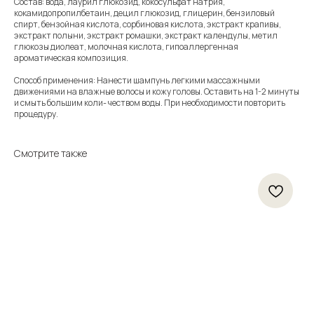
Состав: вода, лаурил глюкозид, кокосульфат натрия,
кокамидопропилбетаин, децил глюкозид, глицерин, бензиловый
спирт, бензойная кислота, сорбиновая кислота, экстракт крапивы,
экстракт полыни, экстракт ромашки, экстракт календулы, метил
глюкозы диолеат, молочная кислота, гипоаллергенная
ароматическая композиция.
Способ применения: Нанести шампунь легкими массажными
движениями на влажные волосы и кожу головы. Оставить на 1-2 минуты
и смыть большим коли- чеством воды. При необходимости повторить
процедуру.
Смотрите также