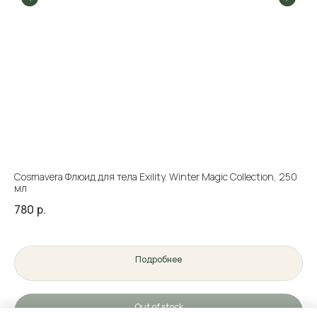
Cosmavera Флюид для тела Exility. Winter Magic Collection, 250
Ма
мл
ам
780
р.
48
Подробнее
Out of stock