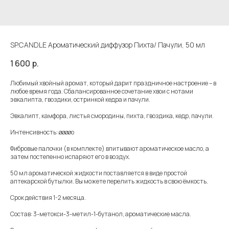
SP.CANDLE Ароматический диффузор Пихта/ Пачули, 50 мл
1 600
р.
Любимый хвойный аромат, который дарит праздничное настроение – в
любое время года. Сбалансированное сочетание хвои с нотами
эвкалипта, гвоздики, остринкой кедра и пачули.
Эвкалипт, камфора, листья смородины, пихта, гвоздика, кедр, пачули.
Интенсивность: øøøøo
Фибровые палочки (в комплекте) впитывают ароматическое масло, а
затем постепенно испаряют его в воздух.
50 мл ароматической жидкости поставляется в виде простой
аптекарской бутылки. Вы можете перелить жидкость в свою ёмкость.
Срок действия 1-2 месяца.
Состав: 3-метокси-3-метил-1-бутанол, ароматические масла.