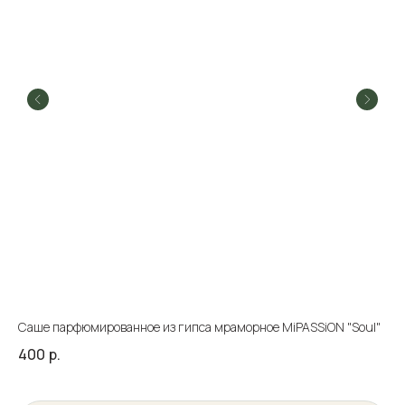
Саше парфюмированное из гипса мраморное MiPASSiON "Soul"
Sa
400
р.
20