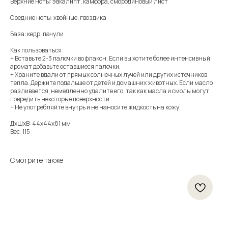
Верхние ноты: эвкалипт, камфора, смородиновый лист
Средние ноты: хвойные, гвоздика
База: кедр, пачули
Как пользоваться
+ Вставьте 2-3 палочки во флакон. Если вы хотите более интенсивный
аромат добавьте оставшиеся палочки.
+ Храните вдали от прямых солнечных лучей или других источников
тепла. Держите подальше от детей и домашних животных. Если масло
разливается, немедленно удалите его, так как масла и смолы могут
повредить некоторые поверхности.
+ Не употребляйте внутрь и не наносите жидкость на кожу.
ДxШxВ: 44x44x81 мм
Вес: 115
Смотрите также