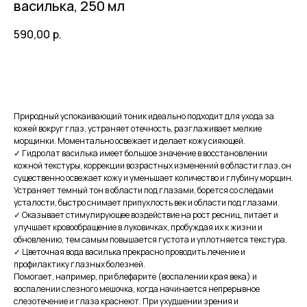
василька, 250 мл
590,00
р.
В корзину
Природный успокаивающий тоник идеально подходит для ухода за
кожей вокруг глаз, устраняет отечность, разглаживает мелкие
морщинки. Моментально освежает и делает кожу сияющей.
✓ Гидролат василька имеет большое значение в восстановлении
кожной текстуры, коррекции возрастных изменений в области глаз, он
существенно освежает кожу и уменьшает количество и глубину морщин.
Устраняет темный тон в области под глазами, борется со следами
усталости, быстро снимает припухлость век и области под глазами.
✓ Оказывает стимулирующее воздействие на рост ресниц, питает и
улучшает кровообращение в луковичках, пробуждая их к жизни и
обновлению, тем самым повышается густота и уплотняется текстура.
✓ Цветочная вода василька прекрасно проводить лечение и
профилактику глазных болезней.
Помогает, например, при блефарите (воспалении края века) и
воспалении слезного мешочка, когда начинается непрерывное
слезотечение и глаза краснеют. При ухудшении зрения и