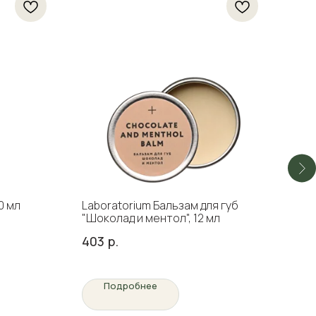
в г
42
0 мл
Laboratorium Бальзам для губ
"Шоколад и ментол", 12 мл
403
р.
Подробнее