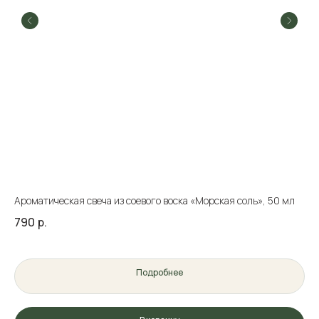
Ароматическая свеча из соевого воска «Морская соль», 50 мл
Ch
790
р.
39
Подробнее