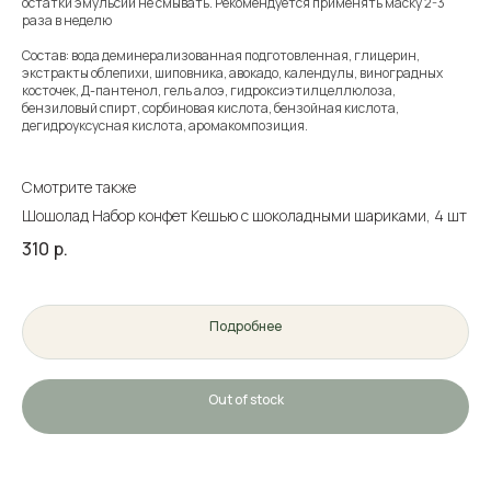
остатки эмульсии не смывать. Рекомендуется применять маску 2-3
раза в неделю
Состав: вода деминерализованная подготовленная, глицерин,
экстракты облепихи, шиповника, авокадо, календулы, виноградных
косточек, Д-пантенол, гель алоэ, гидроксиэтилцеллюлоза,
бензиловый спирт, сорбиновая кислота, бензойная кислота,
дегидроуксусная кислота, аромакомпозиция.
Смотрите также
Шошолад Набор конфет Кешью с шоколадными шариками, 4 шт
310
р.
Подробнее
Out of stock