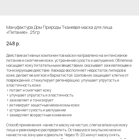
Мануфактура Дом Природы Тканевая маска для лица
«Питание», 25гр
248
р.
Действие активных компонентов маски направлено на интенсивное
питание и смягчение кожи, устранение сухости и шелушения. Облепиха
насыщает кожу питательными веществами, оказывает заживляющее и
тонизирующее действие. Авокадо восполняет недостаток липидов в
коже, делает ее мягкой и бархатистой. Шиповник защищает клетки от
повреждений, стимулирует регенерацию, улучшает упругость и
эластичность кожи.
• питает и смягчает кожу
• улучшает упругость и эластичность
• заживляет и тонизирует
• активирует защитные механизмы кожи
• устраняет сухость и шелушение
• замедляет возрастные изменения
Способ применения: нанести маску на чистую, слегка влажную кожу
лица и равномерно распределить. Оставшуюся эмульсию можно
нанести на зону шеи и декольте. Через 15-20 минут маску снять,