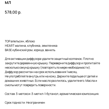
мл
578,00
р.
В корзину
TOP апельсин, яблоко
HEART малина, клубника, земляника
BASE кубинский ром, корица, ваниль
Для активации диффузора удалите защитный колпачок. Плотно
закрутите деревянную крышку. Переверните диффузор и пропитайте
несколько секунд крышку (повторять по мере необходимости).
Диффузор рассчитан на срок использования 1 месяц.
Не употребляйте внутрь или на кожу. Держите подальше от детей и
домашних животных. Если масло разлилось, удалите его. Масла и
смолы могут повредить поверхности.
Состав: 3-метокси-3-метил-1-бутанол, ароматическая композиция.
Срок годности: Не ограничен