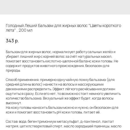
Голодный Леший Бальзам для жирных волос "Цветы короткого
лета" , 200 мл
343
р.
Бальзам для жирных волос, нормализует работу сальных желёз и
убирает лишний жир с корней волос за счёт натуральных масел,
помогает восстановить кислотно-щелочной баланс кожи головы. Не
содержит продуктов животного происхождения, безопасен для
природы.
Способ применения: примерно одну чайную ложку бальзама (для
средней длины волос) нанести на волосы и массирующими
движениями распределить. Эффект лёгкого расчёсывания должен
ощутиться сразу. Если его нет, то возможно стоит немного увеличить
количество бальзама. Визуальный же эффект будет, когда волосы
высохнут.
На кожу головы наносить бальзам можно и нужно, он безопасен для
кожи и помогает восстановить рН кожи головы, питает её.
Состав: вода, бегентримониум метасульфат, д-пантенол, лактат
натрия, цетилстеариловый спирт, масло зародышей пшеницы, масло