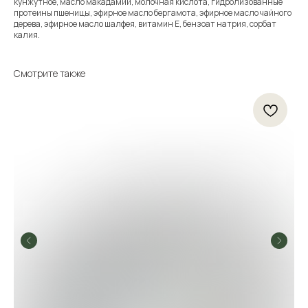
кунжутное, масло макадамии, молочная кислота, гидролизованные
протеины пшеницы, эфирное масло бергамота, эфирное масло чайного
дерева, эфирное масло шалфея, витамин Е, бензоат натрия, сорбат
калия.
Смотрите также