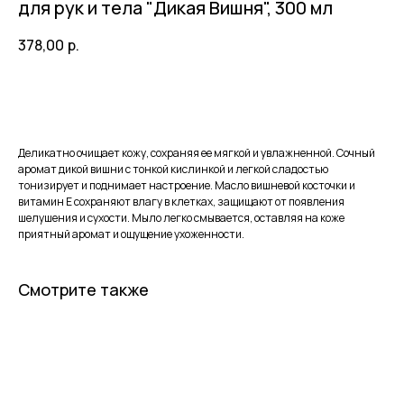
для рук и тела "Дикая Вишня", 300 мл
378,00
р.
В корзину
Деликатно очищает кожу, сохраняя ее мягкой и увлажненной. Сочный
аромат дикой вишни с тонкой кислинкой и легкой сладостью
тонизирует и поднимает настроение. Масло вишневой косточки и
витамин Е сохраняют влагу в клетках, защищают от появления
шелушения и сухости. Мыло легко смывается, оставляя на коже
приятный аромат и ощущение ухоженности.
Смотрите также