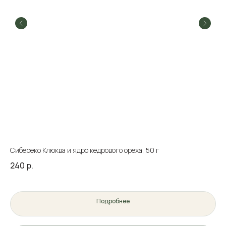
Сибереко Клюква и ядро кедрового ореха, 50 г
Па
240
р.
90
Подробнее