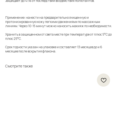
Защищает до 41% от последствий воздействия полютантов.
Применение: нанести на предварительно очищенную и
протонизированную кожу легкими движениями по массажным
линиям. Через 10-15 минут можно наносить макияж по необходимости.
Хранить в защищенном от света месте при температуре от плюс 5°С до
плюс 25°С.
Срок годности указан на упаковке и составляет 13 месяцев до и 6
месяцев после вскрытия флакона.
Смотрите также