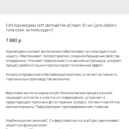
Esfil Корнеокрем Soft dermale FerulCream 30 мл (для любого
типа кожи, антиоксидант)
7 880
р.
Корнеокрем снижает воспаление и обеспечивает антиоксидантную
защиту. Обеспечивает липидотерапию, сохраняя барьерные свойства
эпидермиса. Улучшает переносимость инвазивных процедур, ускоряет
процесс реабилитации и пролонгирует полученный эффект.
Инкапсулированный отбеливающий комплекс угнетает активность
тирозиназы и производство меланина.
Феруловая кислота нормализует биохимические процессы в коже,
защищает коллаген и эластин от повреждений, устраняет и
предотвращает признаки фотостарения: купероз, пигментные пятна,
мелкие морщины. Предупреждает преждевременное старение.
Комбинация витаминов С, Е и феруловой кислоты в 8 раз увеличивает
защитную функцию кожи.