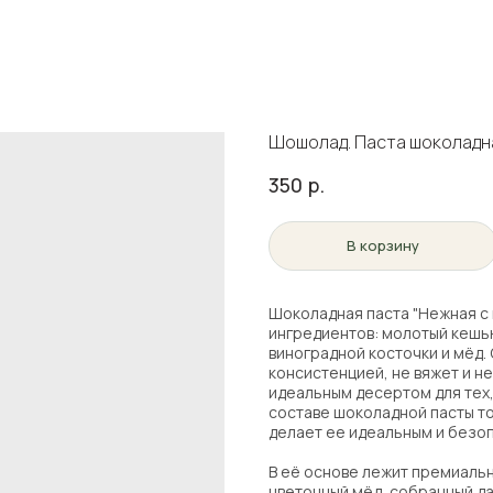
Шошолад. Паста шоколадна
350
р.
В корзину
Шоколадная паста "Нежная с 
ингредиентов: молотый кешь
виноградной косточки и мёд.
консистенцией, не вяжет и не
идеальным десертом для тех,
составе шоколадной пасты то
делает ее идеальным и безо
В её основе лежит премиальн
цветочный мёд, собранный да