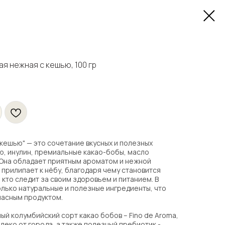
я нежная с кешью, 100 гр
кешью" — это сочетание вкусных и полезных
ю, инулин, премиальные какао-бобы, масло
 Она обладает приятным ароматом и нежной
 прилипает к нёбу, благодаря чему становится
 кто следит за своим здоровьем и питанием. В
лько натуральные и полезные ингредиенты, что
пасным продуктом.
ый колумбийский сорт какао бобов – Fino de Aroma,
леко от города, а также полезный пребиотик -