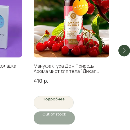
коладка
Мануфактура Дом Природы
Taig
Арома мист для тела "Дикая
кори
Вишня", 125 мл
410
р.
29
Подробнее
Out of stock