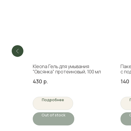
nerdi, 3
Kleona Гель для умывания
Паке
"Овсянка" протеиновый, 100 мл
с по
430
р.
140
Подробнее
Out of stock