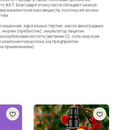
ту ЖКТ. Благодаря этому паста обладает низкой
держанием полезных веществ, поэтому её можно
етям.
 очищенная, ядра кешью тёртые, масло виноградных
, инулин (пребиотик), эмульгатор лецитин
аскорбиновая кислота (витамин С), соль морская.
е компонентов молока (на предприятии
 их применением).