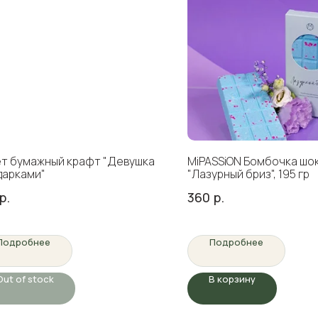
т бумажный крафт "Девушка
MiPASSiON Бомбочка шо
дарками"
"Лазурный бриз", 195 гр
р.
360
р.
Подробнее
Подробнее
Out of stock
В корзину