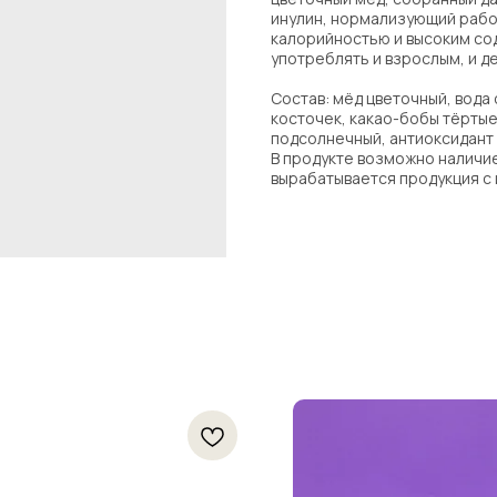
инулин, нормализующий рабо
калорийностью и высоким со
употреблять и взрослым, и д
Состав: мёд цветочный, вода
косточек, какао-бобы тёртые
подсолнечный, антиоксидант 
В продукте возможно наличи
вырабатывается продукция с