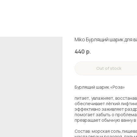
Miko Бурлящий шарик для ва
440
р.
Out of stock
Бурлящий шарик «Роза»
питает, увлажняет, восстана
обеспечивает лёгкий лифтин
эффективно заживляет раздр
помогает забыть о проблема
превращает обычную ванну в
Состав: морская соль,пищева
масла герани розовой, пальм