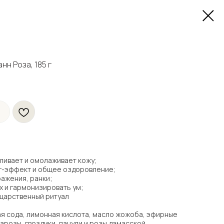
нн Роза, 185 г
вливает и омолаживает кожу;
г-эффект и общее оздоровление;
ажения, ранки;
х и гармонизировать ум;
 царственный ритуал
я сода, лимонная кислота, масло жожоба, эфирные
арозы, гвоздики, пачули и розы дамасской,