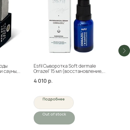
оды
Esfil Сыворотка Soft dermale
Ман
и сауны,
Orrazel' 15 мл (восстановление,
лица
увлажнение)
4 010
р.
610
Подробнее
Out of stock