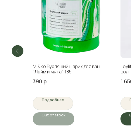
Mi&ko Бурлящий шарик для ванн
Leyl
а, 30 мл
"Лайм и мята", 185 г
солн
SunB
390
р.
1 65
Подробнее
Out of stock