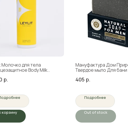
it Молочко для тела
Мануфактура Дом Прир
цезащитное Body Milk
Твердое мыло Для бани 
lock SPF30 200 мл
180 гр
0
р.
405
р.
Подробнее
Подробнее
В корзину
Out of stock