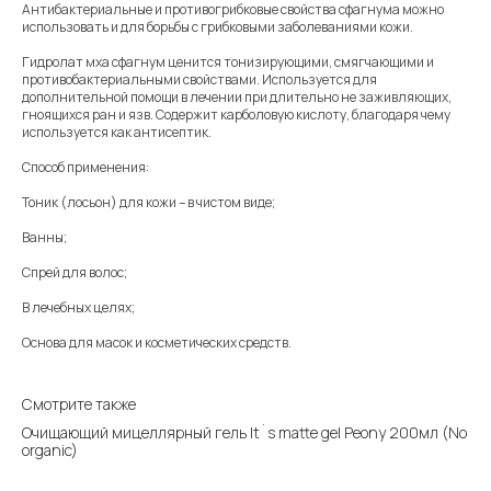
Антибактериальные и противогрибковые свойства сфагнума можно
использовать и для борьбы с грибковыми заболеваниями кожи.
Гидролат мха сфагнум ценится тонизирующими, смягчающими и
противобактериальными свойствами. Используется для
дополнительной помощи в лечении при длительно не заживляющих,
гноящихся ран и язв. Содержит карболовую кислоту, благодаря чему
используется как антисептик.
Способ применения:
Тоник (лосьон) для кожи – в чистом виде;
Ванны;
Спрей для волос;
В лечебных целях;
Основа для масок и косметических средств.
Смотрите также
Очищающий мицеллярный гель It`s matte gel Peony 200мл (No
organic)