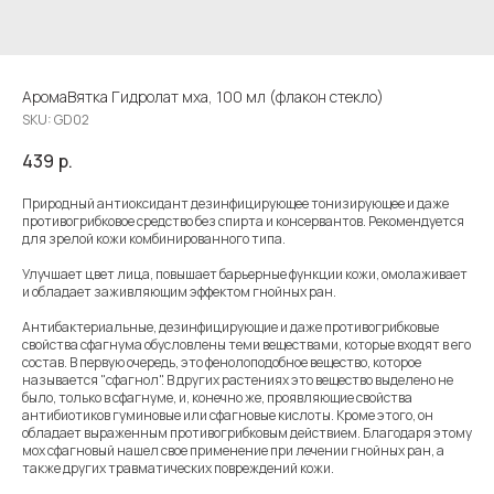
АромаВятка Гидролат мха, 100 мл (флакон стекло)
SKU:
GD02
439
р.
Природный антиоксидант дезинфицирующее тонизирующее и даже
противогрибковое средство без спирта и консервантов. Рекомендуется
для зрелой кожи комбинированного типа.
Улучшает цвет лица, повышает барьерные функции кожи, омолаживает
и обладает заживляющим эффектом гнойных ран.
Антибактериальные, дезинфицирующие и даже противогрибковые
свойства сфагнума обусловлены теми веществами, которые входят в его
состав. В первую очередь, это фенолоподобное вещество, которое
называется "сфагнол". В других растениях это вещество выделено не
было, только в сфагнуме, и, конечно же, проявляющие свойства
антибиотиков гуминовые или сфагновые кислоты. Кроме этого, он
обладает выраженным противогрибковым действием. Благодаря этому
мох сфагновый нашел свое применение при лечении гнойных ран, а
также других травматических повреждений кожи.