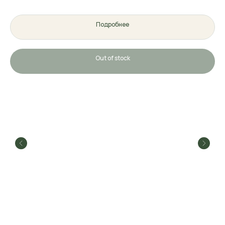
Подробнее
Out of stock
Ма
40