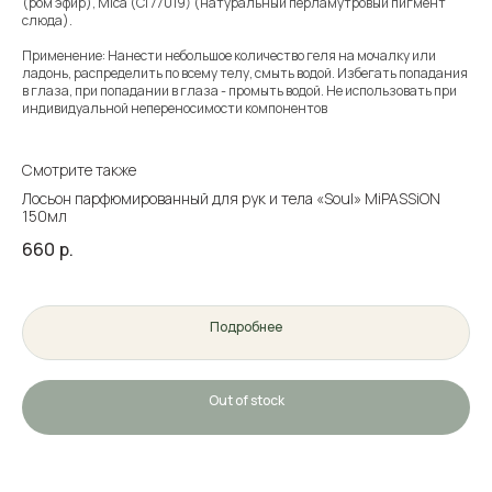
(ром эфир), Mica (Cl 77019) (натуральный перламутровый пигмент
слюда).
Применение: Нанести небольшое количество геля на мочалку или
ладонь, распределить по всему телу, смыть водой. Избегать попадания
в глаза, при попадании в глаза - промыть водой. Не использовать при
индивидуальной непереносимости компонентов
Смотрите также
Лосьон парфюмированный для рук и тела «Soul» MiPASSiON
150мл
660
р.
Подробнее
Out of stock