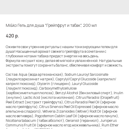
Mi&ko Гель для душа "Грейпфрут и табак", 200 мл
420
р.
Оживите свои утренние ритуалы с нашим тонизирующим гелем для
душа! Насыщенный аромат свежего грейпфрута в сочетании с
глубокими нотами табака придаст энергии на весь день.
Формула не сушит кожу, делая её мягкой и увлажнённой. Натуральные
экстракты помогут сохранить баланс, обеспечивая комфорт и свежесть.
Состав: Aqua (вода артезианская), Sodium Lauroyl Sarcosinate
(лаурилсаркозинат натрия), Caprylyl/Capryl Glucoside (каприлил/
каприлглюкозид), Glycerin (глицерин), Lauryl Glucoside
(лаурилглюкозид), Carboxymethylcellulose
(карбоксиметилцеллюлоза), Benzyl Alcohol (бензиловый спирт), Inulin
(инулин), Lactic Acid (кислота молочная), Citrus Paradisi (Grapefruit)
Peel Extract (экстракт грейпфрута), Citrus Paradisi Peel Oil (эфирное
масло грейпфрута), Citrus Sinensis Peel Oil Expressed (эфирное масло
апельсина сладкого), Vetiveria Zizanioides (Vetiver) Root Oil (эфирное
масло ветивера), Pogostemon Cablin Leaf Oil (эфирное масло пачули),
Nicotiana tabacum (табак абсолют), Geraniol (гераниол), Juniperus
Communis Fruit Oil (эфирное масло ягод можжевельника), Rum Ether