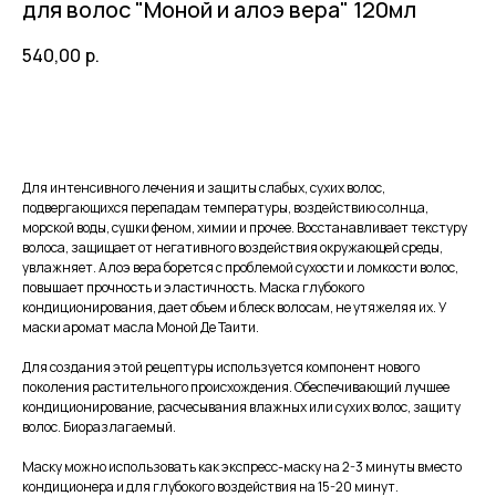
для волос "Моной и алоэ вера" 120мл
540,00
р.
В корзину
Для интенсивного лечения и защиты слабых, сухих волос,
подвергающихся перепадам температуры, воздействию солнца,
морской воды, сушки феном, химии и прочее. Восстанавливает текстуру
волоса, защищает от негативного воздействия окружающей среды,
увлажняет. Алоэ вера борется с проблемой сухости и ломкости волос,
повышает прочность и эластичность. Маска глубокого
кондиционирования, дает объем и блеск волосам, не утяжеляя их. У
маски аромат масла Моной Де Таити.
Для создания этой рецептуры используется компонент нового
поколения растительного происхождения. Обеспечивающий лучшее
кондиционирование, расчесывания влажных или сухих волос, защиту
волос. Биоразлагаемый.
Маску можно использовать как экспресс-маску на 2-3 минуты вместо
кондиционера и для глубокого воздействия на 15-20 минут.