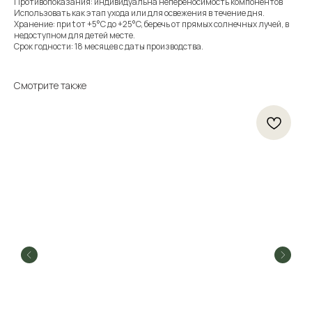
Противопоказания: индивидуальна непереносимость компонентов
Использовать как этап ухода или для освежения в течение дня.
Хранение: при t от +5°C до +25°C, беречь от прямых солнечных лучей, в
недоступном для детей месте.
Срок годности: 18 месяцев с даты производства.
Смотрите также
Mi
79