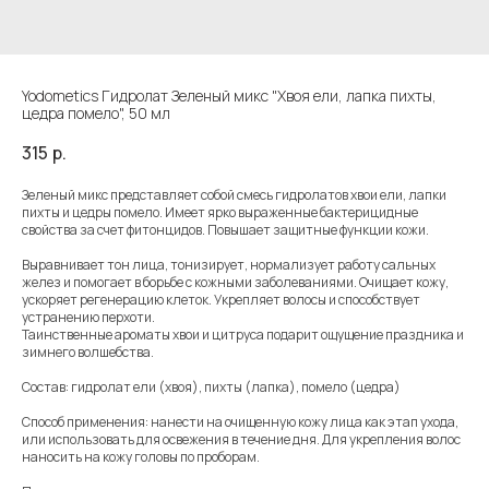
Yodometics Гидролат Зеленый микс "Хвоя ели, лапка пихты,
цедра помело", 50 мл
315
р.
Зеленый микс представляет собой смесь гидролатов хвои ели, лапки
пихты и цедры помело. Имеет ярко выраженные бактерицидные
свойства за счет фитонцидов. Повышает защитные функции кожи.
Выравнивает тон лица, тонизирует, нормализует работу сальных
желез и помогает в борьбе с кожными заболеваниями. Очищает кожу,
ускоряет регенерацию клеток. Укрепляет волосы и способствует
устранению перхоти.
Таинственные ароматы хвои и цитруса подарит ощущение праздника и
зимнего волшебства.
Состав: гидролат ели (хвоя), пихты (лапка), помело (цедра)
Способ применения: нанести на очищенную кожу лица как этап ухода,
или использовать для освежения в течение дня. Для укрепления волос
наносить на кожу головы по проборам.