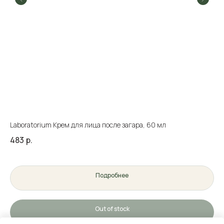
Laboratorium Крем для лица после загара, 60 мл
An
483
р.
59
Подробнее
Out of stock