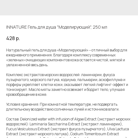
INNATURE Гель для душа "Моделирующий", 250 мл
428
р.
Натуральный гель для душа «Моделирующий» – отличный выбор для
ежедневного применения. Благодаря комплексу современных
«зеленых» очищающих компонентов кожа остается чистой, мягкой и
увлажненной весь день.
Комплекс экстрактов морских водорослей: ламинарии, фукуса
пузырчатого, морского латука, кодиума, пальмарии, аскофиллума и
порфиры укрепляет клетки кожи, оказывает легкий лифтинг-эффект и
тонизирует. Масло мяты заметно освежает и бодрит тело, улучшая
кровообращение в коже.
Условия хранения: При комнатной температуре, не подвергать
длительному воздействию солнечных лучей и источников влаги.
Состав: Deionized water with infusion of Algae Extract (экстракт морских
водорослей): Laminaria Saccharina Extract (экстракт ламинарии),
Fuсus Vesiculosus Extract (экстракт фукуса пузырчатого), Ulva Lactuca
Extract (экстракт морского латука), Codium Tomentosum Extract