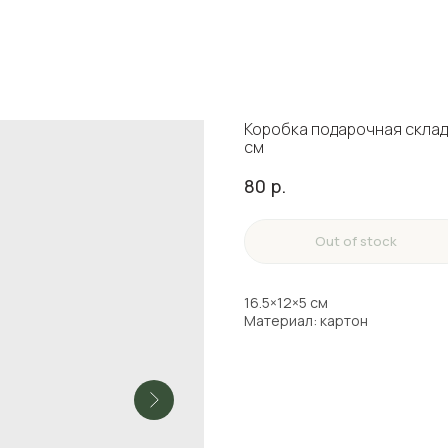
Коробка подарочная склад
см
80
р.
Out of stock
16.5×12×5 см
Материал: картон