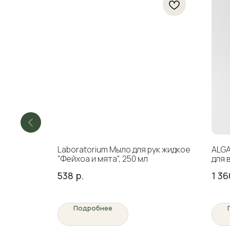
а
Laboratorium Мыло для рук жидкое
ALGA
"Фейхоа и мята", 250 мл
для 
250 
538
р.
1 36
Подробнее