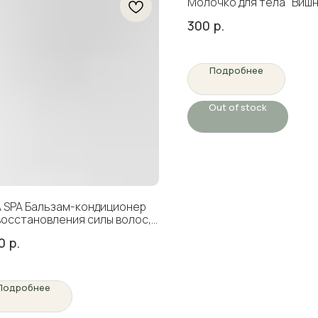
Молочко для тела "Вишн
шоколад", 100 мл
300
р.
Подробнее
Out of stock
 SPA Бальзам-кондиционер
восстановления силы волос,
мл
0
р.
Подробнее