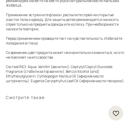
рекомендуем нанести на место укуса натуральное масло-бальзам
ЖИВИЦА.
Применение: встряхните флакон, распылите спрей на открытые
участки тела и одежду. Для защиты детей рекомендуется наносить
спрей только на предметы одежды или коляску. При необходимости
наносите повторно.
Перед применением проведите тест на чувствительность. Избегайте
попадания в глаза.
Со временем цвет продукта может незначительно измениться, но это
не повлияет на его свойства.
Состав/INCI: Aqua, Vanillin (ванилин), Caprylyl/Capryl Glucoside,
Fragrance (стабилизатор ванили), Benzyl Alcohol (and)
Ethylhexylglycerin, Cymbopogon Nardus Oil (эфирное масло
цитронеллы), Eugenia Caryophyllus Leaf Oil (эфирное масло гвоздики).
Смотрите также