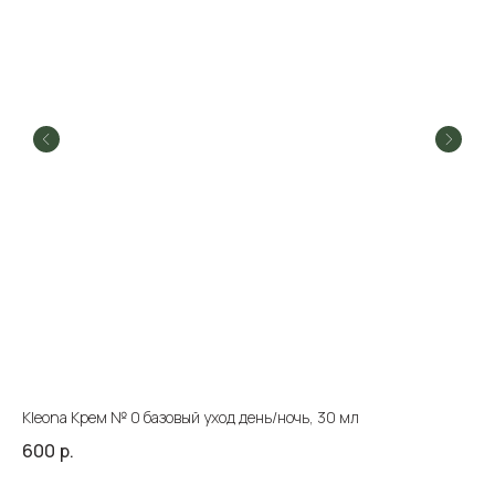
Кleona Крем № 0 базовый уход день/ночь, 30 мл
Ко
OR
600
р.
88