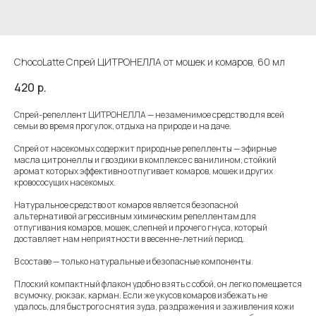
ChocoLatte Спрей ЦИТРОНЕЛЛА от мошек и комаров, 60 мл
420
р.
Спрей-репеллент ЦИТРОНЕЛЛА — незаменимое средство для всей
семьи во время прогулок, отдыха на природе и на даче.
Спрей от насекомых содержит природные репелленты — эфирные
масла цитронеллы и гвоздики в комплексе с ванилином, стойкий
аромат которых эффективно отпугивает комаров, мошек и других
кровососущих насекомых.
Натуральное средство от комаров является безопасной
альтернативой агрессивным химическим репеллентам для
отпугивания комаров, мошек, слепней и прочего гнуса, который
доставляет нам неприятности в весенне-летний период.
В составе — только натуральные и безопасные компоненты.
Плоский компактный флакон удобно взять с собой, он легко помещается
в сумочку, рюкзак, карман. Если же укусов комаров избежать не
удалось, для быстрого снятия зуда, раздражения и заживления кожи