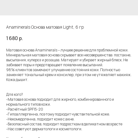
Anaminerals Основа матовая Light, 6 гр
1 680
р.
Матовая основа Anaminerals – лучшее решение для проблемной кожи.
Минеральная матовая основа скрывает все несовершенства: постакне,
высыпания, купероз и розацеа. Матирует и убирает жирный блеск. Не
забивает поры и предотвращает появление высыпаний.
98% клиентов замечают улучшение состояния кожи. Полностью
заменяет тональный крем и консилер, при этом не утяжеляет макияж.
Кожа дышит.
Для кого?
-Матовая основа подходит для жирного, комбинированного и
нормального типов кожи.
-Расчётный SPF15-20
-Гипоаллергенна, поэтому подходит чувствительной коже.
-Некомедогенна, подходит коже с акне.
-Безопасный состав, подходит подросткам в деликатном возрасте
-Нас советуют дерматологи и косметологи.