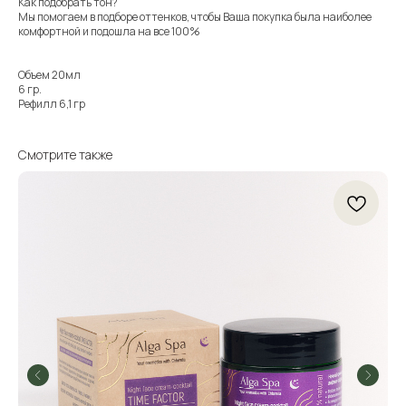
Как подобрать тон?
Мы помогаем в подборе оттенков, чтобы Ваша покупка была наиболее
комфортной и подошла на все 100%
Объем 20мл
6 гр.
Рефилл 6,1 гр
Смотрите также
БЕ
59