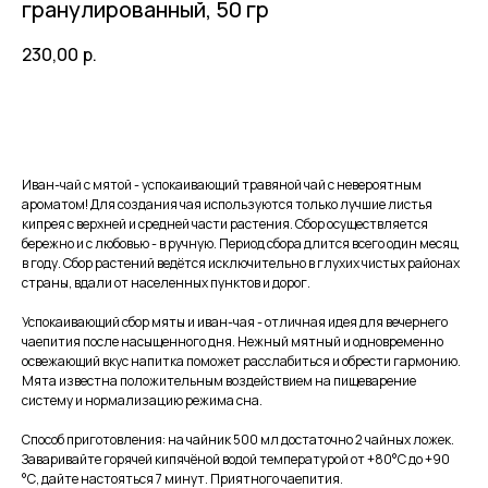
гранулированный, 50 гр
230,00
р.
В корзину
Иван-чай с мятой - успокаивающий травяной чай с невероятным
ароматом! Для создания чая используются только лучшие листья
кипрея с верхней и средней части растения. Сбор осуществляется
бережно и с любовью - в ручную. Период сбора длится всего один месяц
в году. Сбор растений ведётся исключительно в глухих чистых районах
страны, вдали от населенных пунктов и дорог.
Успокаивающий сбор мяты и иван-чая - отличная идея для вечернего
чаепития после насыщенного дня. Нежный мятный и одновременно
освежающий вкус напитка поможет расслабиться и обрести гармонию.
Мята известна положительным воздействием на пищеварение
систему и нормализацию режима сна.
Способ приготовления: на чайник 500 мл достаточно 2 чайных ложек.
Заваривайте горячей кипячёной водой температурой от +80°C до +90
°С, дайте настояться 7 минут. Приятного чаепития.