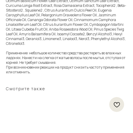
Ocimum Basilicum Flower/Leaf Extract, Ocimum Sanctum Leaf Extract,
Curcuma Longa Root Extract, Rosa Damascena Extract, Tocopherol2 , Beta-
Sitosterol2 , Squalene2 , Citrus Aurantium Dulcis Peel Oil, Eugenia
Caroyphyllus Leaf Oil, Pelargonium Graveolens Flower Oil, Jasminum
Officinale Oil, Cananga Odorata Flower Oil, Cinnamomum Camphora
Linalooliferum Leaf Oil, Citrus Aurantium Flower Oil, Cymbopogon Martini
Oil, Litsea Cubeba Fruit Oil, Aniba Rosaeodora Wood Oil, Pinus Species Twig
Leaf Oil, Amyris Balsamifera Oil, Isoamyl Cocoate2, Benzyl Alcohol3, Hexyl
Cinnamal3, Geraniol3, Limonene3, Linalool3, Nerol3, Phenylethyl Alcohol3,
Citronellol3.
Применение: небольшое количество средства растереть во влажных
ладонях. Нанести на слегка отжатые волосы после мытья, отступая от
корней. Не требует смывания.
При возникновении реакции на продукт снизить частоту применения
или отменить.
Смотрите также
Ду
1 