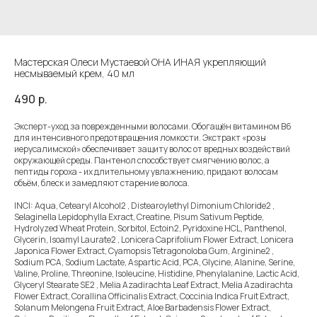
Мастерская Олеси Мустаевой ОНА ИНАЯ укрепляющий
несмываемый крем, 40 мл
490
р.
Эксперт-уход за поврежденными волосами. Обогащён витамином В6
для интенсивного предотвращения ломкости. Экстракт «розы
иерусалимской» обеспечивает защиту волос от вредных воздействий
окружающей среды. Пантенол способствует смягчению волос, а
пептиды гороха - их длительному увлажнению, придают волосам
объём, блеск и замедляют старение волоса.
INCI: Aqua, Cetearyl Alcohol2 , Distearoylethyl Dimonium Chloride2 ,
Selaginella Lepidophylla Exract, Creatine, Pisum Sativum Peptide,
Hydrolyzed Wheat Protein, Sorbitol, Ectoin2, Pyridoxine HCL, Panthenol,
Glycerin, Isoamyl Laurate2 , Lonicera Caprifolium Flower Extract, Lonicera
Japonica Flower Extract, Cyamopsis Tetragonoloba Gum, Argininе2 ,
Sodium PCA, Sodium Lactate, Aspartic Acid, PCA, Glycine, Alanine, Serine,
Valine, Proline, Threonine, Isoleucine, Histidine, Phenylalanine, Lactic Acid,
Glyceryl Stearate SE2 , Melia Azadirachta Leaf Extract, Melia Azadirachta
Flower Extract, Corallina Officinalis Extract, Coccinia Indica Fruit Extract,
Solanum Melongena Fruit Extract, Aloe Barbadensis Flower Extract,