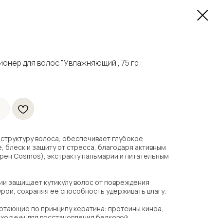
онер для волос "Увлажняющий", 75 гр
структуру волоса, обеспечивает глубокое
, блеск и защиту от стресса, благодаря активным
рен Cosmos), экстракту пальмарии и питательным
ии защищает кутикулу волос от повреждения
рой, сохраняя её способность удерживать влагу.
отающие по принципу кератина: протеины киноа,
бходимы для восстановления белковой