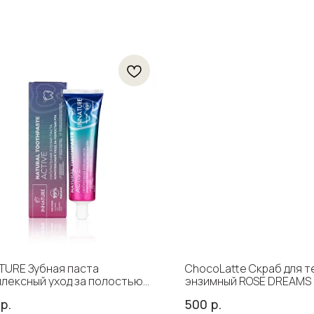
TURE Зубная паста
ChocoLatte Скраб для т
лексный уход за полостью
энзимный ROSE DREAMS 
ACTIVE, 100 мл
соляной, 300 гр
р.
500
р.