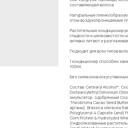
составляющей волоса.
Натуральные пленкообразующ
этом воздухопроницаемые пле
Растительные кондициониру
гладкости и шелковистости на
активно питают и разглажива
Подходит для всех типов волос
1 кондиционер способен зам
100ml.
Без силиконов искусственных
Состав: Cetearyl Alcohol*, Co
Distearoylethyl Dimonium Chlo
эмульгатор, одобренный Cosmo
Theobroma Cacao Seed Butter*
арганы), Brassica oleracea Ita
Polyglyceryl-4 Caprate (and) P
Corn Protein & Hydrolyzed Whe
(гидролизованные растительны