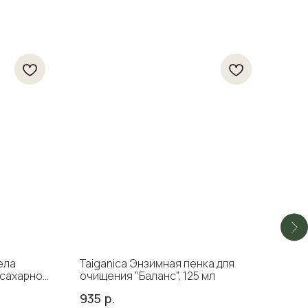
ела
Taiganica Энзимная пенка для
Lab
сахарно-
очищения "Баланс", 125 мл
для 
935
р.
60