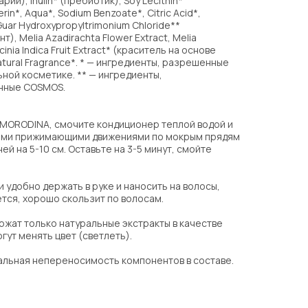
рии), Inulin* (пребиотик), Soy Lecithin*
rin*, Aqua*, Sodium Benzoate*, Citric Acid*,
Guar Hydroxypropyltrimonium Chloride**
, Melia Azadirachta Flower Extract, Melia
inia Indica Fruit Extract* (краситель на основе
tural Fragrance*. * — ингредиенты, разрешенные
ьной косметике. ** — ингредиенты,
нные COSMOS.
MORODINA, смочите кондиционер теплой водой и
ими прижимающими движениями по мокрым прядям
ей на 5-10 см. Оставьте на 3-5 минут, смойте
 удобно держать в руке и наносить на волосы,
тся, хорошо скользит по волосам.
жат только натуральные экстракты в качестве
гут менять цвет (светлеть).
альная непереносимость компонентов в составе.