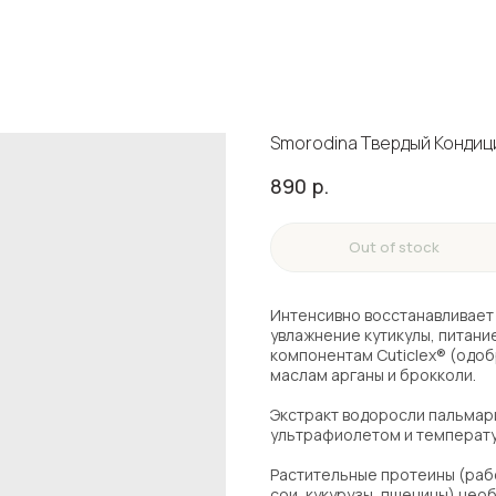
Smorodina Твердый Кондици
890
р.
Out of stock
Интенсивно восстанавливает 
увлажнение кутикулы, питание
компонентам Cuticlex® (одоб
маслам арганы и брокколи.
Экстракт водоросли пальмар
ультрафиолетом и температу
Растительные протеины (раб
сои, кукурузы, пшеницы) нео