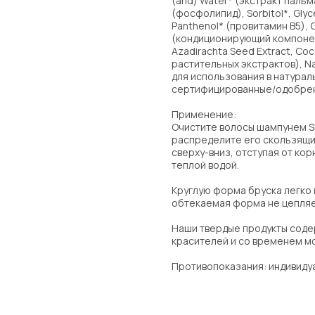
(and) Water* (экстракт пальма
(фосфолипид), Sorbitol*, Glyce
Panthenol* (провитамин В5), 
(кондиционирующий компонент)
Azadirachta Seed Extract, Cocc
растительных экстрактов), Na
для использования в натурал
сертифицированные/одобре
Применение:
Очистите волосы шампунем S
распределите его скользящ
сверху-вниз, отступая от корн
теплой водой.
Круглую форма бруска легко и
обтекаемая форма не цепляе
Наши твердые продукты содер
красителей и со временем мо
Противопоказания: индивиду