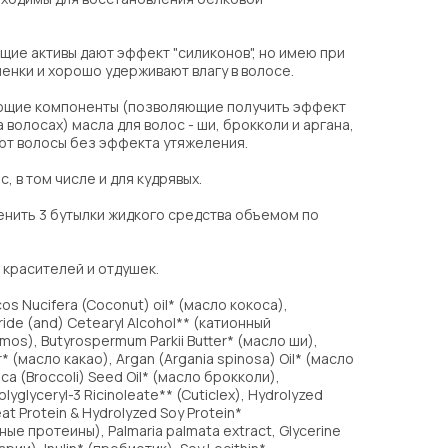
ие активы дают эффект "силиконов", но имею при
нки и хорошо удерживают влагу в волосе.
ющие компоненты (позволяющие получить эффект
 волосах) масла для волос - ши, брокколи и аргана,
ют волосы без эффекта утяжеления.
, в том числе и для кудрявых.
енить 3 бутылки жидкого средства объемом по
 красителей и отдушек.
cos Nucifera (Coconut) oil* (масло кокоса),
ride (and) Cetearyl Alcohol** (катионный
s), Butyrospermum Parkii Butter* (масло ши),
 (масло какао), Argan (Argania spinosa) Oil* (масло
lica (Broccoli) Seed Oil* (масло брокколи),
olyglyceryl-3 Ricinoleate** (Cuticlex), Hydrolyzed
at Protein & Hydrolyzed Soy Protein*
е протеины), Palmaria palmata extract, Glycerine