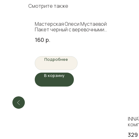
Смотрите также
Мастерская Олеси Мустаевой
 грецким
Пакет черный с веревочными
ручками золотой логотип
160
р.
Подробнее
В корзину
INNA
комп
рта 
329