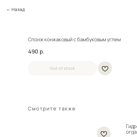
Назад
Спонж конжаковый с бамбуковым углем
490
р.
Out of stock
Смотрите также
ictime
Гидр
orga