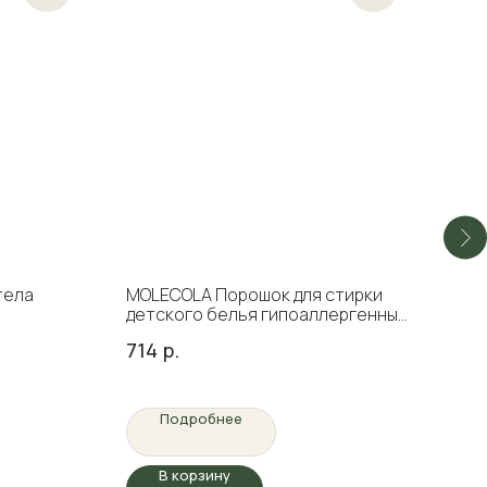
тела
MOLECOLA Порошок для стирки
Nan
детского белья гипоаллергенный
окр
КОНЦЕНТРАТ, 1 кг
воло
714
р.
500
Подробнее
В корзину