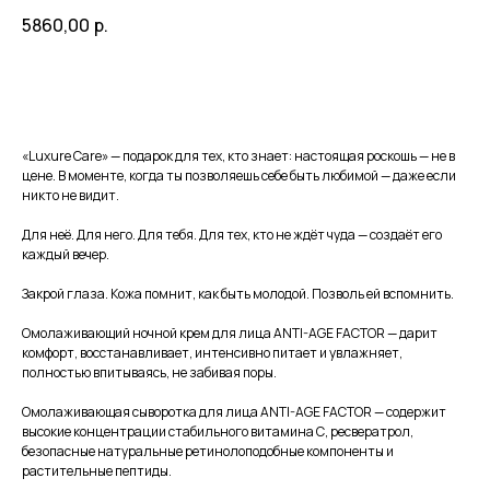
5860,00
р.
В корзину
«Luxure Care» — подарок для тех, кто знает: настоящая роскошь — не в
цене. В моменте, когда ты позволяешь себе быть любимой — даже если
никто не видит.
Для неё. Для него. Для тебя. Для тех, кто не ждёт чуда — создаёт его
каждый вечер.
Закрой глаза. Кожа помнит, как быть молодой. Позволь ей вспомнить.
Омолаживающий ночной крем для лица ANTI-AGE FACTOR — дарит
комфорт, восстанавливает, интенсивно питает и увлажняет,
полностью впитываясь, не забивая поры.
Омолаживающая сыворотка для лица ANTI-AGE FACTOR — содержит
высокие концентрации стабильного витамина С, ресвератрол,
безопасные натуральные ретинолоподобные компоненты и
растительные пептиды.