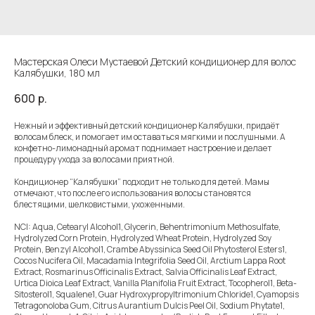
Мастерская Олеси Мустаевой Детский кондиционер для волос
Калябушки, 180 мл
600
р.
Нежный и эффективный детский кондиционер Калябушки, придаёт
волосам блеск, и помогает им оставаться мягкими и послушными. А
конфетно-лимонадный аромат поднимает настроение и делает
процедуру ухода за волосами приятной.
Кондиционер “Калябушки” подходит не только для детей. Мамы
отмечают, что после его использования волосы становятся
блестящими, шелковистыми, ухоженными.
NCI: Aqua, Cetearyl Alcohol1, Glycerin, Behentrimonium Methosulfate,
Hydrolyzed Corn Protein, Hydrolyzed Wheat Protein, Hydrolyzed Soy
Protein, Benzyl Alcohol1, Crambe Abyssinica Seed Oil Phytosterol Esters1,
Cocos Nucifera Oil, Macadamia Integrifolia Seed Oil, Arctium Lappa Root
Extract, Rosmarinus Officinalis Extract, Salvia Officinalis Leaf Extract,
Urtica Dioica Leaf Extract, Vanilla Planifolia Fruit Extract, Tocopherol1, Beta-
Sitosterol1, Squalene1, Guar Hydroxypropyltrimonium Chloride1, Cyamopsis
Tetragonoloba Gum, Citrus Aurantium Dulcis Peel Oil, Sodium Phytate1,