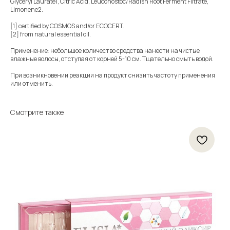
Glyceryl Laurate1, Citric Acid, Leuconostoc/Radish Root Ferment Filtrate,
Limonene2.
[1] certified by COSMOS and/or ECOCERT.
[2] from natural essential oil.
Применение: небольшое количество средства нанести на чистые
влажные волосы, отступая от корней 5-10 см. Тщательно смыть водой.
При возникновении реакции на продукт снизить частоту применения
или отменить.
Смотрите также
Ко
12