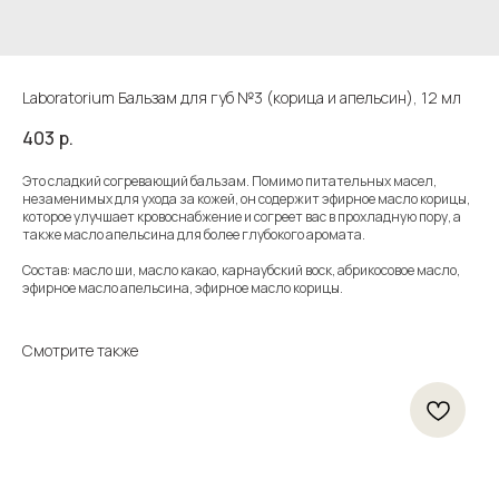
Laboratorium Бальзам для губ №3 (корица и апельсин), 12 мл
403
р.
Это сладкий согревающий бальзам. Помимо питательных масел,
незаменимых для ухода за кожей, он содержит эфирное масло корицы,
которое улучшает кровоснабжение и согреет вас в прохладную пору, а
также масло апельсина для более глубокого аромата.
Состав: масло ши, масло какао, карнаубский воск, абрикосовое масло,
эфирное масло апельсина, эфирное масло корицы.
Смотрите также