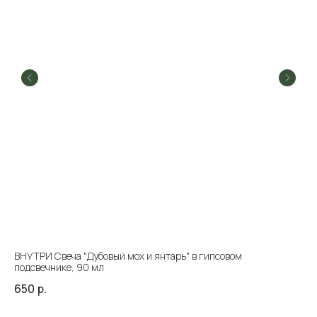
ВНУТРИ Свеча "Дубовый мох и янтарь" в гипсовом
Ма
подсвечнике, 90 мл
40
650
р.
56