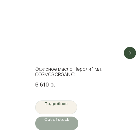
Эфирное масло Нероли 1 мл,
Mi&
COSMOS ORGANIC
пос
Whit
6 610
р.
830
Подробнее
Out of stock