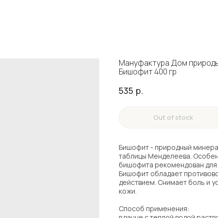
Мануфактура Дом природы
Бишофит 400 гр
535
р.
Out of stock
Бишофит - природный минерал
таблицы Менделеева. Особен
бишофита рекомендован для п
Бишофит обладает противов
действием. Снимает боль и 
кожи.
Способ применения:
в ванне с теплой водой раств