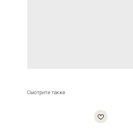
Смотрите также
тидный
итание и
мл