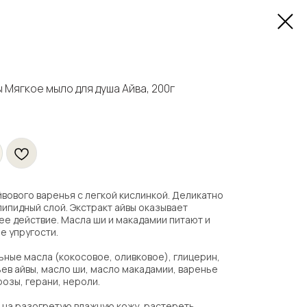
Мягкое мыло для душа Айва, 200г
вового варенья с легкой кислинкой. Деликатно
липидный слой. Экстракт айвы оказывает
е действие. Масла ши и макадамии питают и
е упругости.
ные масла (кокосовое, оливковое), глицерин,
ьев айвы, масло ши, масло макадамии, варенье
озы, герани, нероли.
 на разогретую влажную кожу, растереть