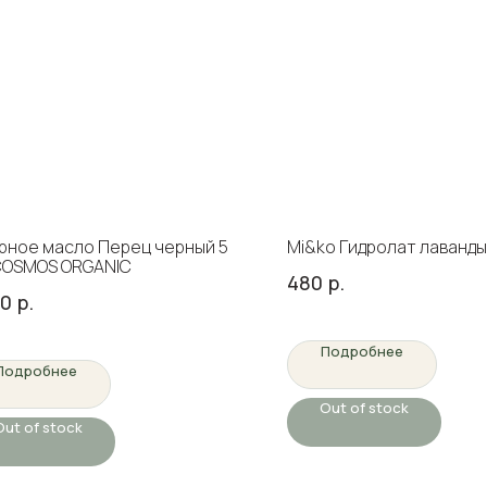
ное масло Перец черный 5
Mi&ko Гидролат лаванды,
COSMOS ORGANIC
480
р.
50
р.
Подробнее
Подробнее
Out of stock
Out of stock