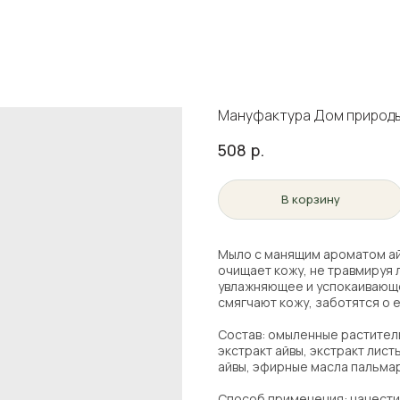
Мануфактура Дом природы 
508
р.
В корзину
Мыло с манящим ароматом ай
очищает кожу, не травмируя 
увлажняющее и успокаивающе
смягчают кожу, заботятся о е
Состав: омыленные раститель
экстракт айвы, экстракт лист
айвы, эфирные масла пальмар
Способ применения: нанести