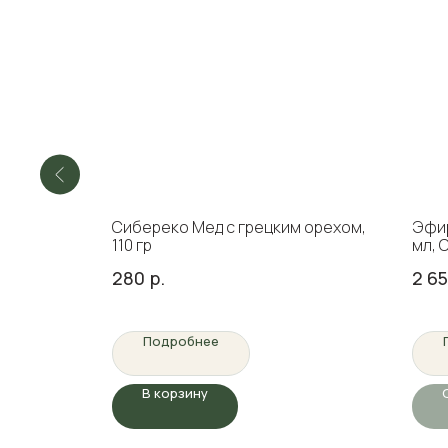
Сибереко Мед с грецким орехом,
Эфир
110 гр
мл, 
280
р.
2 6
Подробнее
В корзину