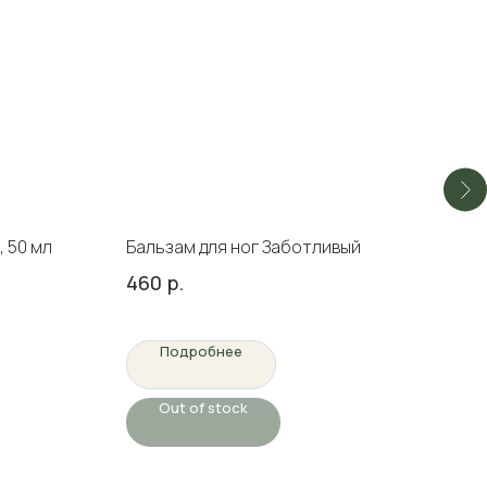
 50 мл
Бальзам для ног Заботливый
MiP
пена
460
р.
460
740
Подробнее
Out of stock