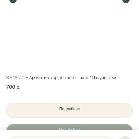
SP.CANDLE Ароматизатор для авто Пихта / Пачули, 7 мл
Mi
700
р.
28
Подробнее
Out of stock