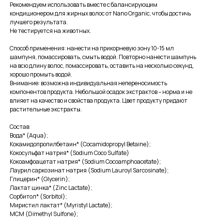
Рекомендуем использовать вместе с балансирующим
кондиционером для жирных волос от Nano Organic, чтобы достичь
лучшего результата.
Не тестируется на животных.
Способ применения: нанести на прикорневую зону 10-15 мл
шампуня, помассировать, смыть водой. Повторно нанести шампунь
на всю длину волос, помассировать, оставить на несколько секунд,
хорошо промыть водой.
Внимание: возможна индивидуальная непереносимость
компонентов продукта. Небольшой осадок экстрактов – норма и не
влияет на качество и свойства продукта. Цвет продукту придают
растительные экстракты.
Состав:
Вода* (Aqua);
Кокамидопропилбетаин* (Cocamidopropyl Betaine);
Кокосульфат натрия* (Sodium Coco Sulfate)
Кокоамфоацетат натрия* (Sodium Cocoamphoacetate);
Лаурил саркозинат натрия (Sodium Lauroyl Sarcosinate);
Глицерин* (Glycerin);
Лактат цинка* (Zinc Lactate);
Сорбитол* (Sorbitol);
Миристил лактат* (Myristyl Lactate);
МСМ (Dimethyl Sulfone);