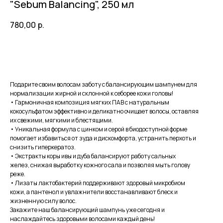
"Sebum Balancing", 250 мл
780,00
р.
В корзину
Подарите своим волосам заботу с балансирующим шампунем для
нормализации жирной и склонной к себорее кожи головы!
• Гармоничная композиция мягких ПАВ с натуральным
кокосульфатом эффективно и деликатно очищает волосы, оставляя
их свежими, мягкими и блестящими.
• Уникальная формула с цинком и серой в биодоступной форме
помогает избавиться от зуда и дискомфорта, устранить перхоть и
снизить гиперкератоз.
• Экстракты коры ивы и дуба балансируют работу сальных
желез, снижая выработку кожного сала и позволяя мыть голову
реже.
• Лизаты лактобактерий поддерживают здоровый микробиом
кожи, а пантенол и увлажнители восстанавливают блеск и
жизненную силу волос.
Закажите наш балансирующий шампунь уже сегодня и
наслаждайтесь здоровыми волосами каждый день!