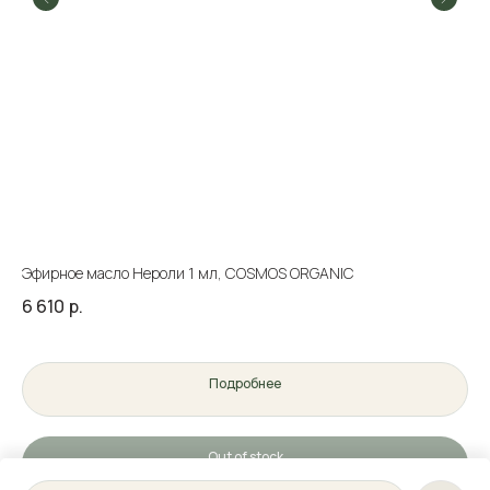
Эфирное масло Нероли 1 мл, COSMOS ORGANIC
do
6 610
р.
1 
Подробнее
Out of stock